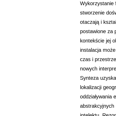
Wykorzystanie f
stworzenie doś
otaczają i kszta
postawione za p
kontekście jej 
instalacja może
czas i przestrz
nowych interpret
Synteza uzyska
lokalizacji geo
oddziaływania 
abstrakcyjnych
intelektu. Rezo