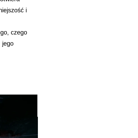
iejszość i
ego, czego
 jego