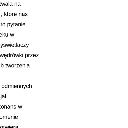
ozwala na
, które nas
 to pytanie
ieku w
wyświetlaczy
ć wędrówki przez
ub tworzenia
e odmiennych
jał
ezonans w
domenie
 otwiera