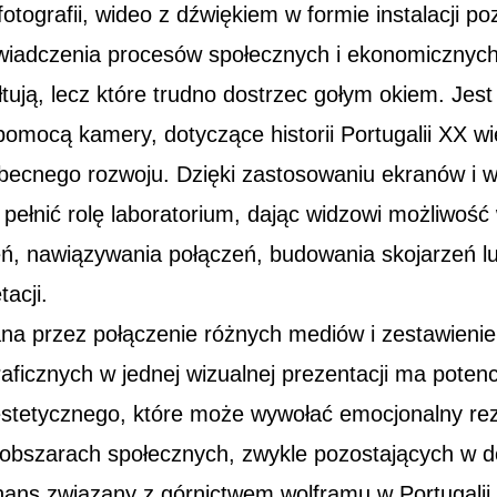
otografii, wideo z dźwiękiem w formie instalacji p
wiadczenia procesów społecznych i ekonomicznych
łtują, lecz które trudno dostrzec gołym okiem. Jest
omocą kamery, dotyczące historii Portugalii XX w
obecnego rozwoju. Dzięki zastosowaniu ekranów i 
 pełnić rolę laboratorium, dając widzowi możliwoś
eń, nawiązywania połączeń, budowania skojarzeń l
acji.
na przez połączenie różnych mediów i zestawieni
graficznych w jednej wizualnej prezentacji ma potenc
estetycznego, które może wywołać emocjonalny r
 obszarach społecznych, zwykle pozostających w 
nans związany z górnictwem wolframu w Portugalii