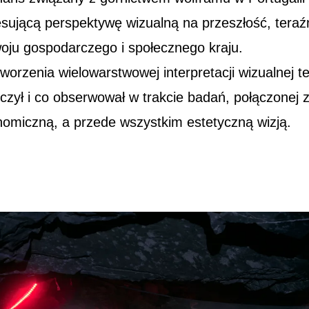
esującą perspektywę wizualną na przeszłość, teraźn
woju gospodarczego i społecznego kraju.
tworzenia wielowarstwowej interpretacji wizualnej t
czył i co obserwował w trakcie badań, połączonej z
nomiczną, a przede wszystkim estetyczną wizją.